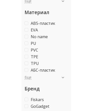
Еще
Материал
ABS-пластик
EVA
No name
PU
PVC
TPE
TPU
АБС-пластик
Еще
Бренд
Fiskars
GoGadget